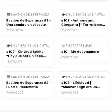
BASTIÓN DE ESPERANZA
EN LA ERA DE LOS ANTIGUOS DIOSES
Bastión de Esperanza #3 -
#108 - Anthony and
Una sombra en el pacto
Cleopatra | "Terrorismo
audiovisual"
22/07/2026
21/07/2026
EN LA ERA DE LOS ANTIGUOS DIOSES
PIEDRAPAPELD20
#107 - Kindred Spirits |
#10 – Me desenamoré
"Hay que ser un poco
05/07/2026
indulgentes"
13/07/2026
BASTIÓN DE ESPERANZA
EN LA ERA DE LOS ANTIGUOS DIOSES
Bastión de Esperanza #2 -
#106 - Lifeblood |
Fuerte Picoumbrío
"Amazon High era un
isekai"
30/06/2026
29/06/2026