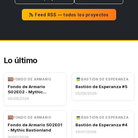
Feed RSS — todos los proyectos
Lo último
FONDO DE ARMARIO
BASTIÓN DE ESPERANZA
Fondo de Armario
Bastión de Esperanza #5
S02E02 - Mythic
05/08/2026
Bastionland
06/08/2026
FONDO DE ARMARIO
BASTIÓN DE ESPERANZA
Fondo de Armario S02E01
Bastión de Esperanza #4
- Mythic Bastionland
29/07/2026
30/07/2026